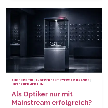
WEISST D
U Ü
BER I
NDEPENDENT E
YEWEAR?
AUGENOPTIK
|
INDEPENDENT EYEWEAR BRANDS
|
UNTERNEHMERTUM
Als Optiker nur mit
Mainstream erfolgreich?