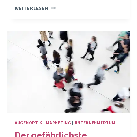
WILLST
WEITERLESEN
DU
WIRKLICH
EIN
GEHEIMTIPP
BLEIBEN?
AUGENOPTIK
|
MARKETING
|
UNTERNEHMERTUM
Der gefährlichste