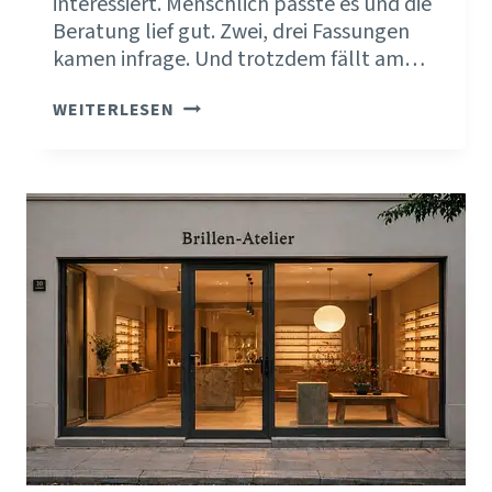
interessiert. Menschlich passte es und die
Beratung lief gut. Zwei, drei Fassungen
kamen infrage. Und trotzdem fällt am…
DEINE
WEITERLESEN
BRILLENKOLLEKTION
ENTSCHEIDET
MIT,
WIE
KLAR
DEIN
TEAM
BERATEN
KANN