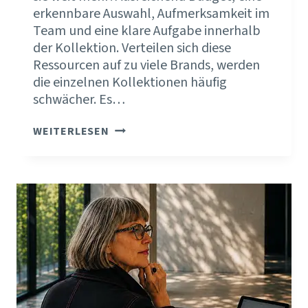
erkennbare Auswahl, Aufmerksamkeit im
Team und eine klare Aufgabe innerhalb
der Kollektion. Verteilen sich diese
Ressourcen auf zu viele Brands, werden
die einzelnen Kollektionen häufig
schwächer. Es…
MEHR
WEITERLESEN
MARKEN
HEISST F
AST I
MMER W
ENIGER P
ROFIL.