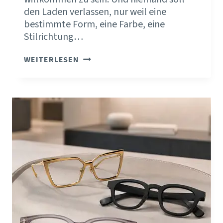
den Laden verlassen, nur weil eine
bestimmte Form, eine Farbe, eine
Stilrichtung…
NICHT
WEITERLESEN
FÜR
ALLE
DA
–
WARUM
DEINE
POSITIONIERUNG
MIT
DEINER
KOLLEKTION
BEGINNT