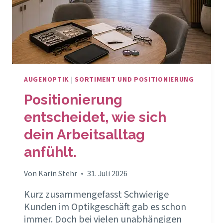
AUGENOPTIK
|
SORTIMENT UND POSITIONIERUNG
Positionierung
entscheidet, wie sich
dein Arbeitsalltag
anfühlt.
Von
Karin Stehr
31. Juli 2026
Kurz zusammengefasst Schwierige
Kunden im Optikgeschäft gab es schon
immer. Doch bei vielen unabhängigen