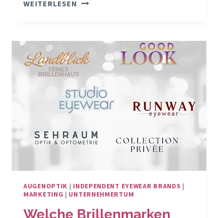
DER
WEITERLESEN
GEFÄHRLICHSTE
ZUSTAND
FÜR
DEIN
OPTIKGESCHÄFT
IST
NICHT
DIE
KRISE
AUGENOPTIK
|
INDEPENDENT EYEWEAR BRANDS
|
MARKETING
|
UNTERNEHMERTUM
Welche Brillenmarken