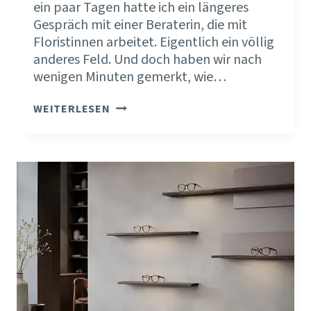
ein paar Tagen hatte ich ein längeres
Gespräch mit einer Beraterin, die mit
Floristinnen arbeitet. Eigentlich ein völlig
anderes Feld. Und doch haben wir nach
wenigen Minuten gemerkt, wie…
DEIN
WEITERLESEN
UNTERNEHMEN
FUNKTIONIERT
NUR,
WENN
DU
PERMANENT
UNTER
STROM
STEHST?