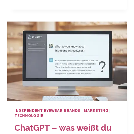
BRILLENMARKEN
PASSEN
ZU
MEINEM
OPTIKGESCHÄFT?
INDEPENDENT EYEWEAR BRANDS
|
MARKETING
|
TECHNOLOGIE
ChatGPT – was weißt du