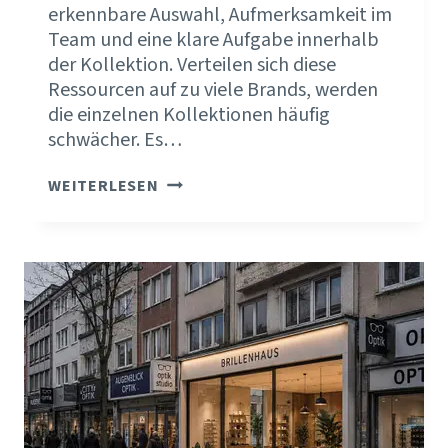
erkennbare Auswahl, Aufmerksamkeit im
Team und eine klare Aufgabe innerhalb
der Kollektion. Verteilen sich diese
Ressourcen auf zu viele Brands, werden
die einzelnen Kollektionen häufig
schwächer. Es…
MEHR
WEITERLESEN
MARKEN
HEISST F
AST I
MMER W
ENIGER P
ROFIL.