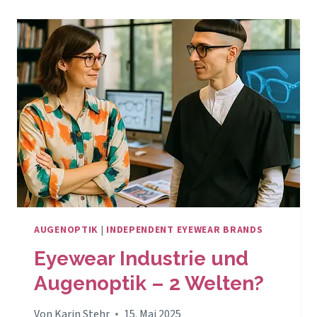
KARIN
EDITION
AUGENOPTIK
|
INDEPENDENT EYEWEAR BRANDS
Eyewear Industrie und
Augenoptik – 2 Welten?
Von
Karin Stehr
15. Mai 2025