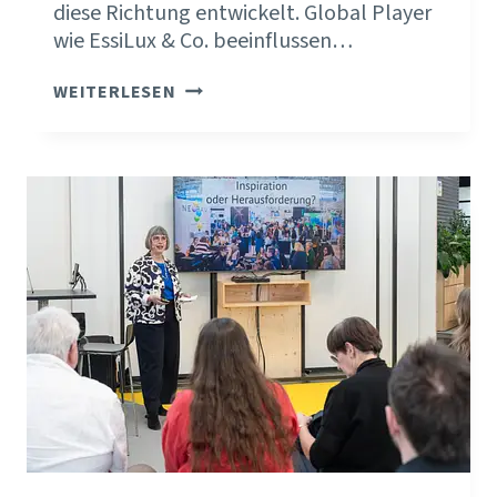
diese Richtung entwickelt. Global Player
wie EssiLux & Co. beeinflussen…
ALS
WEITERLESEN
OPTIKER
NUR
MIT
MAINSTREAM
ERFOLGREICH?