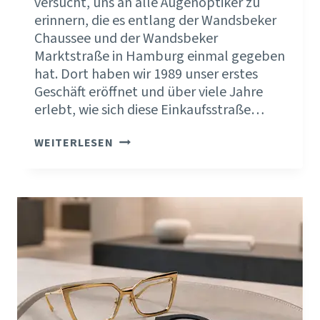
versucht, uns an alle Augenoptiker zu
erinnern, die es entlang der Wandsbeker
Chaussee und der Wandsbeker
Marktstraße in Hamburg einmal gegeben
hat. Dort haben wir 1989 unser erstes
Geschäft eröffnet und über viele Jahre
erlebt, wie sich diese Einkaufsstraße…
DIE
WEITERLESEN
BRANCHENKONJUNKTUR
ERKLÄRT
VIEL.
DEINE
FIRMENKONJUNKTUR
SCHAFFST
DU
SELBST.