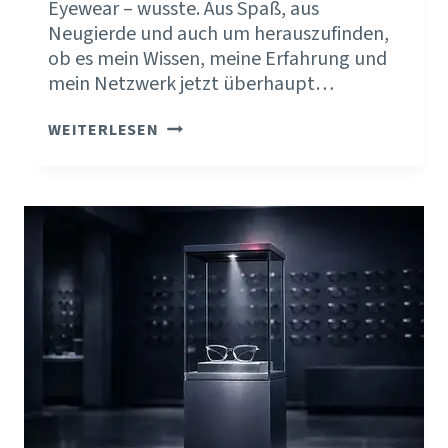
Eyewear – wusste. Aus Spaß, aus
Neugierde und auch um herauszufinden,
ob es mein Wissen, meine Erfahrung und
mein Netzwerk jetzt überhaupt…
CHATGPT
WEITERLESEN
–
WAS
WEISST D
U Ü
BER I
NDEPENDENT E
YEWEAR?