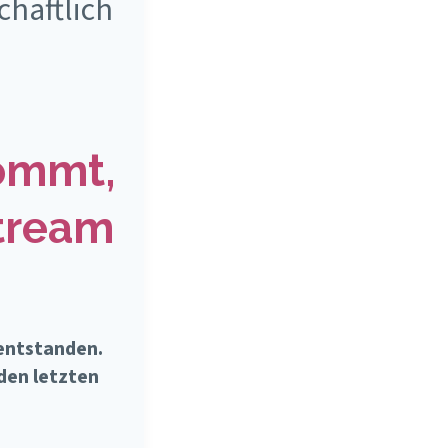
chaftlich
ommt,
stream
 entstanden.
den letzten