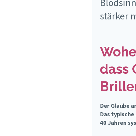
Blödsinn
stärker 
Woher
dass 
Brill
Der Glaube a
Das typische 
40 Jahren sys