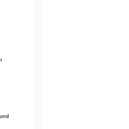
n
 und