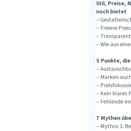
Stil, Preise
noch bietet
– Gestalterisc
– Freiere Prei
– Transparen
– Wie aus eine
5 Punkte, die
– Austauschba
– Marken auch 
– Preisfokuss
– Kein klares 
– Fehlende e
7 Mythen übe
– Mythos 1: B