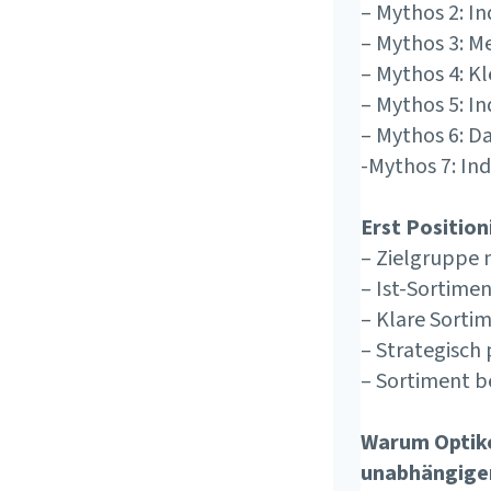
– Mythos 2: I
– Mythos 3: M
– Mythos 4: Kl
– Mythos 5: I
– Mythos 6: D
-Mythos 7: In
Erst Positio
– Zielgruppe 
– Ist-Sortime
– Klare Sorti
– Strategisch
– Sortiment b
Warum Optike
unabhängige