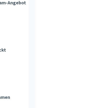
ream-Angebot
ckt
immen