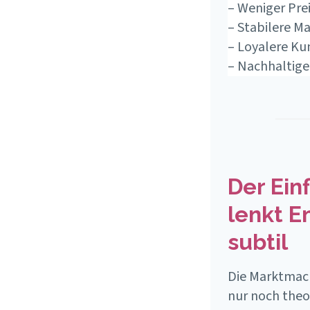
– Weniger Pre
– Stabilere M
– Loyalere Ku
– Nachhaltige
Der Ein
lenkt E
subtil
Die Marktmacht
nur noch theor