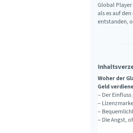
Global Player 
als es auf den
entstanden, o
Inhaltsverz
Woher der Gl
Geld verdien
– Der Einflus
– Lizenzmarke
– Bequemlichk
– Die Angst, 