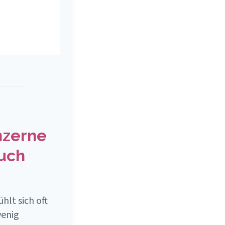
nzerne
auch
hlt sich oft
wenig