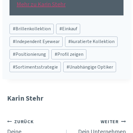
Mehr zu Karin Stehr
Schlagworte:
#
Brillenkollektion
#
Einkauf
#
Independent Eyewear
#
kuratierte Kollektion
#
Positionierung
#
Profil zeigen
#
Sortimentsstrategie
#
Unabhängige Optiker
Karin Stehr
Beitragsnavigation
ZURÜCK
WEITER
Deine
Dein Unternehmen