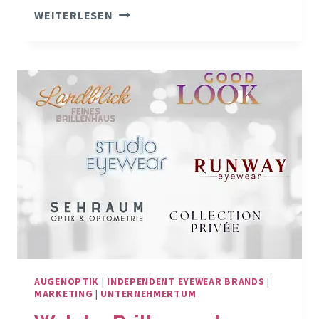
DER
WEITERLESEN
GEFÄHRLICHSTE
ZUSTAND
FÜR
DEIN
OPTIKGESCHÄFT
IST
NICHT
DIE
KRISE
AUGENOPTIK
|
INDEPENDENT EYEWEAR BRANDS
|
MARKETING
|
UNTERNEHMERTUM