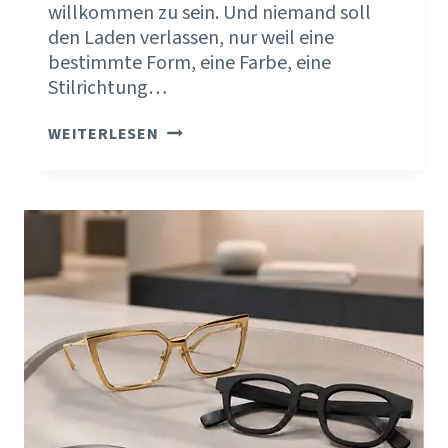
willkommen zu sein. Und niemand soll
den Laden verlassen, nur weil eine
bestimmte Form, eine Farbe, eine
Stilrichtung…
NICHT
WEITERLESEN
FÜR
ALLE
DA
–
WARUM
DEINE
POSITIONIERUNG
MIT
DEINER
KOLLEKTION
BEGINNT