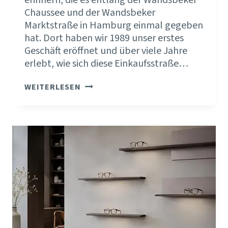
erinnern, die es entlang der Wandsbeker
Chaussee und der Wandsbeker
Marktstraße in Hamburg einmal gegeben
hat. Dort haben wir 1989 unser erstes
Geschäft eröffnet und über viele Jahre
erlebt, wie sich diese Einkaufsstraße…
DIE
WEITERLESEN
BRANCHENKONJUNKTUR
ERKLÄRT
VIEL.
DEINE
FIRMENKONJUNKTUR
SCHAFFST
DU
SELBST.