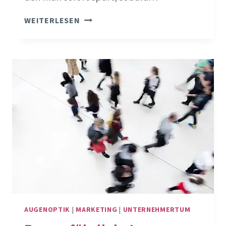
WILLST
WEITERLESEN
DU
WIRKLICH
EIN
GEHEIMTIPP
BLEIBEN?
AUGENOPTIK
|
MARKETING
|
UNTERNEHMERTUM