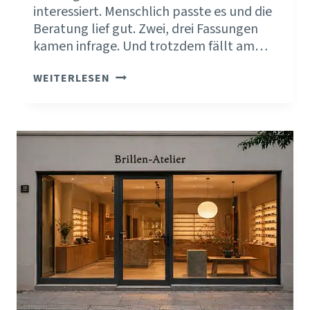
interessiert. Menschlich passte es und die
Beratung lief gut. Zwei, drei Fassungen
kamen infrage. Und trotzdem fällt am…
DEINE
WEITERLESEN
BRILLENKOLLEKTION
ENTSCHEIDET
MIT,
WIE
KLAR
DEIN
TEAM
BERATEN
KANN