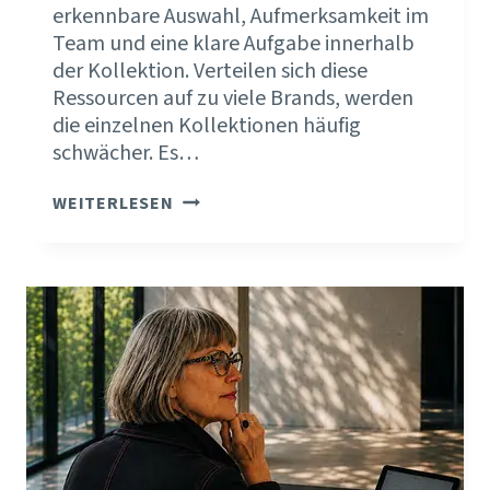
erkennbare Auswahl, Aufmerksamkeit im
Team und eine klare Aufgabe innerhalb
der Kollektion. Verteilen sich diese
Ressourcen auf zu viele Brands, werden
die einzelnen Kollektionen häufig
schwächer. Es…
MEHR
WEITERLESEN
MARKEN
HEISST F
AST I
MMER W
ENIGER P
ROFIL.