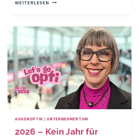
WELCHE
WEITERLESEN
BRILLENMARKEN
PASSEN
ZU
MEINEM
OPTIKGESCHÄFT?
AUGENOPTIK
|
UNTERNEHMERTUM
2026 – Kein Jahr für