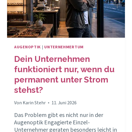
AUGENOPTIK
|
UNTERNEHMERTUM
Dein Unternehmen
funktioniert nur, wenn du
permanent unter Strom
stehst?
Von
Karin Stehr
11. Juni 2026
Das Problem gibt es nicht nur in der
Augenoptik Engagierte Einzel-
Unternehmer geraten besonders leicht in