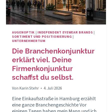
AUGENOPTIK
|
INDEPENDENT EYEWEAR BRANDS
|
SORTIMENT UND POSITIONIERUNG
|
UNTERNEHMERTUM
Die Branchenkonjunktur
erklärt viel. Deine
Firmenkonjunktur
schaffst du selbst.
Von
Karin Stehr
4. Juli 2026
Eine Einkaufsstraße in Hamburg erzählt
eine ganze Branchengeschichte Vor
einigen Tagen haben mein Mann und ich