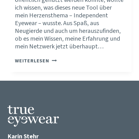
ich wissen, was dieses neue Tool über
mein Herzensthema – Independent
Eyewear – wusste. Aus Spaß, aus
Neugierde und auch um herauszufinden,
ob es mein Wissen, meine Erfahrung und
mein Netzwerk jetzt überhaupt…
CHATGPT
WEITERLESEN
–
WAS
WEISST D
U Ü
BER I
NDEPENDENT E
YEWEAR?
Karin Stehr